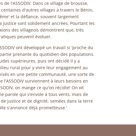
es de l'ASSODIV. Dans ce village de brousse,
ntaines d'autres villages à travers le Bénin,
-même' et la défiance, souvent largement
 la justice sont solidement ancrées. Pourtant les
exions des villageois démontrent que, très
pratiques peuvent évoluer.
SSODIV ont développé un travail si 'proche du
s partie prenante du quotidien des populations.
tudes supérieures, puis ont décidé il y a
ilieu rural pour y vivre leur engagement au
nisés en une petite communauté, une sorte de
de l'ASSODIV surviennent à leurs besoins en
ASSODIV, on mange ce qu'on récolte! On vit
e parole qui s'envole à tous vents, mais de
 de justice et de dignité, semées dans la terre
olte s'annonce déjà prometteuse.'