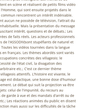
tent en scène et réalisent de petits films vidéo
e l'Homme, qui sont ensuite projetés dans le
du commun rencontrent un intérêt indéniable.
dont aucun ne possède de télévision, l'attrait du
n inhabituelle. Mais la présentation du message
scitant intérêt, questions et de débats.; Les
rées de faits réels. Les acteurs professionnels
 de l'ASSODIV)sont stupéfiants de naturel et
. Toutes les vidéos tournées dans la langue
ées en français. Les thèmes abordés sont variés
occupations concrètes des villageois: le
essité de l'état civil, la divagation des
rbitraire etc.; C'est ce dernier thème
illageois attentifs. L'histoire est vivante, le
essage est didactique, une bonne dose d'humour
ement. Le débat qui suit la projection va être
ets: celui de l'impunité, du recours au
es de garde à vue et des mandats d'arrêt ou de
 etc.; Les réactions animées du public en disent
jection mais aussi sur les difficultés de la tâche