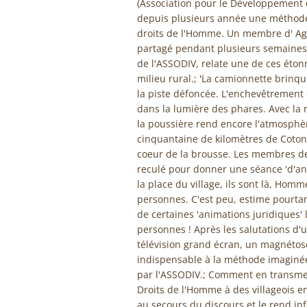
(Association pour le Développement de
depuis plusieurs année une méthode 
droits de l'Homme. Un membre d' Agi
partagé pendant plusieurs semaines en
de l'ASSODIV, relate une de ces éto
milieu rural.; 'La camionnette brinq
la piste défoncée. L'enchevêtrement
dans la lumière des phares. Avec la 
la poussière rend encore l'atmosphè
cinquantaine de kilomètres de Cotono
coeur de la brousse. Les membres de 
reculé pour donner une séance 'd'ani
la place du village, ils sont là, Hom
personnes. C'est peu, estime pourtan
de certaines 'animations juridiques' 
personnes ! Après les salutations d'
télévision grand écran, un magnétosc
indispensable à la méthode imaginé
par l'ASSODIV.; Comment en transme
Droits de l'Homme à des villageois e
au secours du discours et le rend in