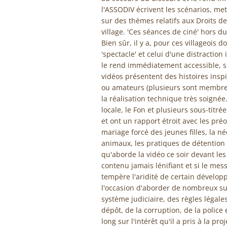
l'ASSODIV écrivent les scénarios, met
sur des thèmes relatifs aux Droits d
village. 'Ces séances de ciné' hors 
Bien sûr, il y a, pour ces villageois 
'spectacle' et celui d'une distractio
le rend immédiatement accessible, su
vidéos présentent des histoires inspi
ou amateurs (plusieurs sont membres
la réalisation technique très soignée
locale, le Fon et plusieurs sous-titr
et ont un rapport étroit avec les pré
mariage forcé des jeunes filles, la néc
animaux, les pratiques de détention a
qu'aborde la vidéo ce soir devant les v
contenu jamais lénifiant et si le m
tempère l'aridité de certain développ
l'occasion d'aborder de nombreux suj
système judiciaire, des règles légal
dépôt, de la corruption, de la police
long sur l'intérêt qu'il a pris à la pro