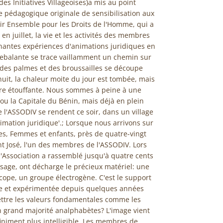
s Initiatives Villageoises)a mis au point
pédagogique originale de sensibilisation aux
r Ensemble pour les Droits de l'Homme, qui a
 juillet, la vie et les activités des membres
nnantes expériences d'animations juridiques en
uebalante se trace vaillamment un chemin sur
 des palmes et des broussailles se découpe
nuit, la chaleur moite du jour est tombée, mais
re étouffante. Nous sommes à peine à une
u la Capitale du Bénin, mais déjà en plein
l'ASSODIV se rendent ce soir, dans un village
mation juridique'.; Lorsque nous arrivons sur
mes, Femmes et enfants, près de quatre-vingt
t José, l'un des membres de l'ASSODIV. Lors
l'Association a rassemblé jusqu'à quatre cents
usage, ont décharge le précieux matériel: une
ope, un groupe électrogène. C'est le support
e et expérimentée depuis quelques années
ttre les valeurs fondamentales comme les
n grand majorité analphabètes? L'image vient
finiment plus intelligible. Les membres de